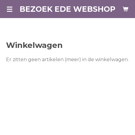
Ga
BEZOEK EDE WEBSHOP
direct
naar
de
hoofdinhoud
Winkelwagen
Er zitten geen artikelen (meer) in de winkelwagen.