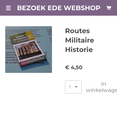
Ga
BEZOEK EDE WEBSHOP
direct
naar
de
Routes
hoofdinhoud
Militaire
Historie
€ 4,50
In
winkelwag